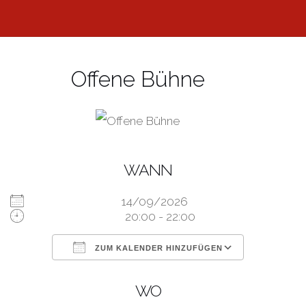
Zum
Inhalt
springen
Offene Bühne
WANN
14/09/2026
20:00 - 22:00
ZUM KALENDER HINZUFÜGEN
ICS herunterladen
Google Kal
WO